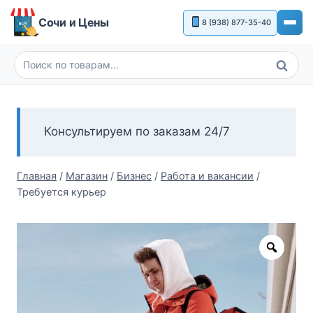
Перейти
Сочи и Цены
8 (938) 877-35-40
к
содержимому
Поиск
Искать:
Консультируем по заказам 24/7
Главная
/
Магазин
/
Бизнес
/
Работа и вакансии
/
Требуется курьер
Zoom