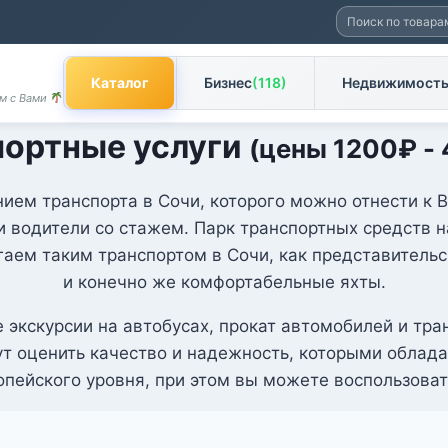
Искать:
Каталог
Бизнес
(118)
Недвижимост
ом с Вами
портные услуги
(цены
1200
₽
-
ем транспорта в Сочи, которого можно отнести к В
водители со стажем. Парк транспортных средств на
ем таким транспортом в Сочи, как представительс
и конечно же комфортабельные яхты.
 экскурсии на автобусах, прокат автомобилей и тр
ут оценить качество и надежность, которыми облада
пейского уровня, при этом вы можете воспользова