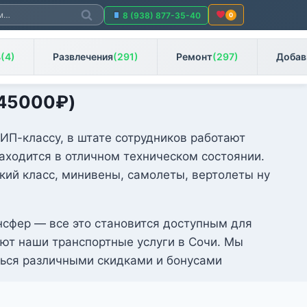
Поиск
8 (938) 877-35-40
0
ь
(4)
Развлечения
(291)
Ремонт
(297)
Добав
45000
₽
)
ИП-классу, в штате сотрудников работают
ходится в отличном техническом состоянии.
кий класс, минивены, самолеты, вертолеты ну
ансфер — все это становится доступным для
ют наши транспортные услуги в Сочи. Мы
ться различными скидками и бонусами