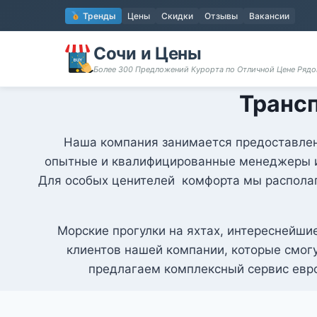
Перейти
Тренды
Цены
Скидки
Отзывы
Вакансии
к
содержимому
Сочи и Цены
Более 300 Предложений Курорта по Отличной Цене Ряд
Транс
Наша компания занимается предоставлени
опытные и квалифицированные менеджеры и 
Для особых ценителей комфорта мы располага
Морские прогулки на яхтах, интереснейшие
клиентов нашей компании, которые смог
предлагаем комплексный сервис евро