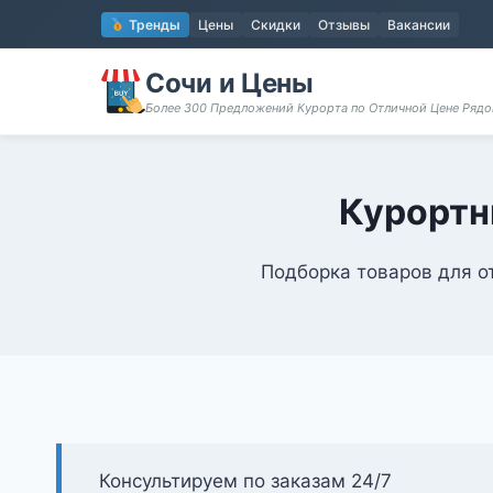
Перейти
Тренды
Цены
Скидки
Отзывы
Вакансии
к
содержимому
Сочи и Цены
Более 300 Предложений Курорта по Отличной Цене Ряд
Курортн
Подборка товаров для о
Консультируем по заказам 24/7