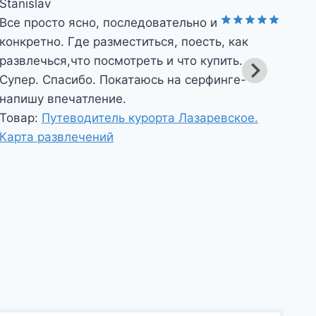
Stanislav
Sta
Все просто ясно, последовательно и
Вс
Оценка
5
конкретно. Где разместиться, поесть, как
кон
из 5
развлечься,что посмотреть и что купить.
раз
Супер. Спасибо. Покатаюсь на серфинге-
Су
напишу впечатление.
на
Товар:
Путеводитель курорта Лазаревское.
То
Карта развлечений
Ка