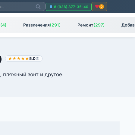
Поиск
8 (938) 877-35-40
0
ь
(4)
Развлечения
(291)
Ремонт
(297)
Добав
)
★★★★★
5.0
(1)
 пляжный зонт и другое.