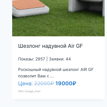
Шезлонг надувной Air GF
Показы: 2957 | Заявки: 44
Роскошный надувной шезлонг AIR GF
позволит Вам с ...
Первоначальная
Текущая
Цена:
22000
₽
19000
₽
цена
цена:
SKU: lounge_chair
составляла
19000₽.