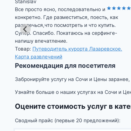
Stanislav
Все просто ясно, последовательно и
а
5
Оценка
5
конкретно. Где разместиться, поесть, как
из 5
развлечься,что посмотреть и что купить.
Супер. Спасибо. Покатаюсь на серфинге-
напишу впечатление.
Товар:
Путеводитель курорта Лазаревское.
Карта развлечений
Рекомендация для посетителя
Забронируйте услугу на Сочи и Цены заранее,
Узнайте больше о наших услугах на Сочи и Це
Оцените стоимость услуг в кат
Сводный прайс (первые 20 предложений):