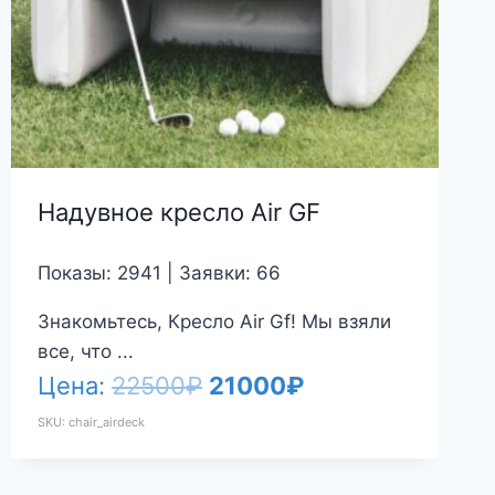
Надувное кресло Air GF
Показы: 2941 | Заявки: 66
Знакомьтесь, Кресло Air Gf! Мы взяли
все, что ...
Первоначальная
Текущая
Цена:
22500
₽
21000
₽
цена
цена:
SKU: chair_airdeck
составляла
21000₽.