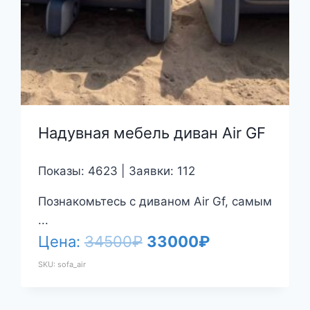
Надувная мебель диван Air GF
Показы: 4623 | Заявки: 112
Познакомьтесь с диваном Air Gf, самым
...
Первоначальная
Текущая
Цена:
34500
₽
33000
₽
цена
цена:
SKU: sofa_air
составляла
33000₽.