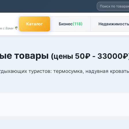
Искать:
Каталог
Бизнес
(118)
Недвижимост
ом с Вами
ые товары
(цены
50
₽
-
33000
₽
тдыхающих туристов: термосумка, надувная кровать,