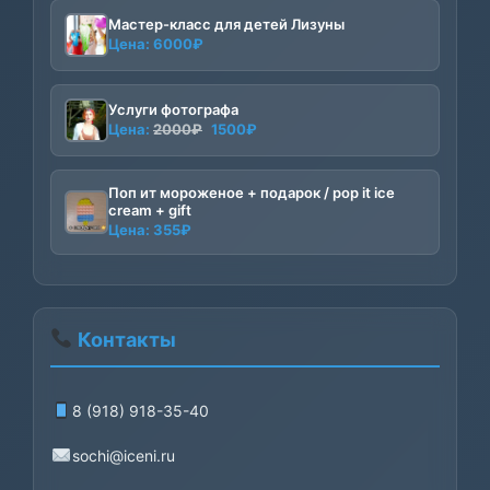
Мастер-класс для детей Лизуны
Цена:
6000
₽
Услуги фотографа
Первоначальная
Текущая
Цена:
2000
₽
1500
₽
цена
цена:
составляла
1500₽.
Поп ит мороженое + подарок / pop it ice
2000₽.
cream + gift
Цена:
355
₽
Контакты
8 (918) 918-35-40
sochi@iceni.ru