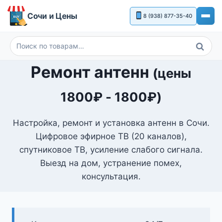
Перейти
Сочи и Цены
8 (938) 877-35-40
к
содержимому
Поиск
Искать:
Ремонт антенн
(цены
1800
₽
-
1800
₽
)
Настройка, ремонт и установка антенн в Сочи.
Цифровое эфирное ТВ (20 каналов),
спутниковое ТВ, усиление слабого сигнала.
Выезд на дом, устранение помех,
консультация.