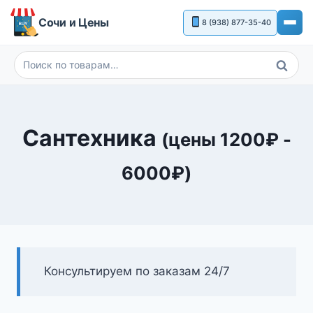
Перейти
Сочи и Цены
8 (938) 877-35-40
к
содержимому
Поиск
Искать:
Сантехника
(цены
1200
₽
-
6000
₽
)
Консультируем по заказам 24/7