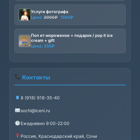
Услуги фотографа
Первоначальная
Текущая
Цена:
2000
₽
1500
₽
цена
цена:
составляла
1500₽.
Поп ит мороженое + подарок / pop it ice
2000₽.
cream + gift
Цена:
355
₽
Контакты
8 (918) 918-35-40
sochi@iceni.ru
Ежедневно 9:00-22:00
Россия, Краснодарский край, Сочи