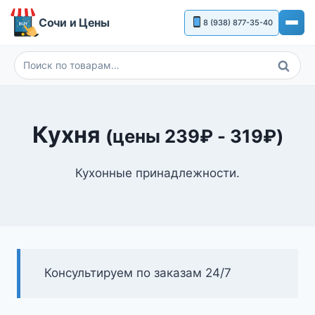
Перейти
Сочи и Цены
8 (938) 877-35-40
к
содержимому
Поиск
Искать:
Кухня
(цены
239
₽
-
319
₽
)
Кухонные принадлежности.
Консультируем по заказам 24/7