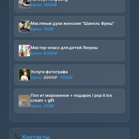
Цена:
2500
₽
Масляные духи женские "Шанель Фреш"
Цена:
150
₽
Мастер-класс для детей Лизуны
Цена:
6000
₽
Услуги фотографа
Первоначальная
Текущая
Цена:
2000
₽
1500
₽
цена
цена:
составляла
1500₽.
Поп ит мороженое + подарок / pop it ice
2000₽.
cream + gift
Цена:
355
₽
Контакты