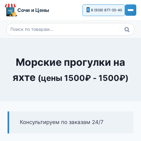
Перейти
Сочи и Цены
8 (938) 877-35-40
к
содержимому
Поиск
Искать:
Морские прогулки на
яхте
(цены
1500
₽
-
1500
₽
)
Консультируем по заказам 24/7