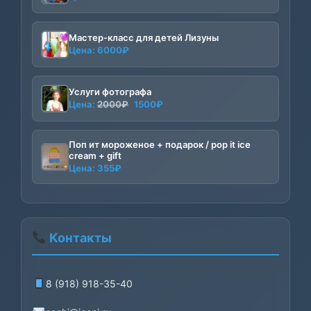
Мастер-класс для детей Лизуны
Цена:
6000
₽
Услуги фотографа
Первоначальная
Текущая
Цена:
2000
₽
1500
₽
цена
цена:
составляла
1500₽.
Поп ит мороженое + подарок / pop it ice
2000₽.
cream + gift
Цена:
355
₽
Контакты
8 (918) 918-35-40