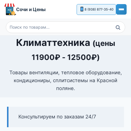
Перейти
Сочи и Цены
8 (938) 877-35-40
к
содержимому
Поиск
Искать:
Климаттехника
(цены
11900
₽
-
12500
₽
)
Товары вентиляции, тепловое оборудование,
кондициониры, сплитсистемы на Красной
поляне.
Консультируем по заказам 24/7