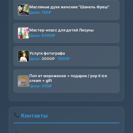
Масляные духи женские "Шанель Фреш"
Цена:
150
₽
Мастер-класс для детей Лизуны
Цена:
6000
₽
Услуги фотографа
Первоначальная
Текущая
Цена:
2000
₽
1500
₽
цена
цена:
составляла
1500₽.
Поп ит мороженое + подарок / pop it ice
2000₽.
cream + gift
Цена:
355
₽
Контакты