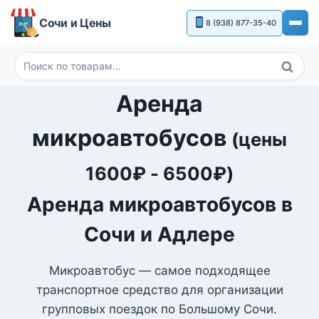
Перейти
Сочи и Цены
8 (938) 877-35-40
к
содержимому
Поиск
Искать:
Аренда
микроавтобусов
(цены
1600
₽
-
6500
₽
)
Аренда микроавтобусов в
Сочи и Адлере
Микроавтобус — самое подходящее
транспортное средство для организации
групповых поездок по Большому Сочи.