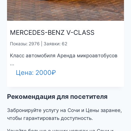
Забронируйте услугу на Сочи и Цены заранее,
чтобы гарантировать доступность.
Узнайте больше о наших услугах на Сочи и
Цены.
Оцените стоимость услуг в
категории Аренда
микроавтобусов
Сводный прайс (первые 20 предложений):
Тариф (дата
Название
обновления)
MERCEDES SPRINTER
1800
₽
(23-05-2024)
(LUX)