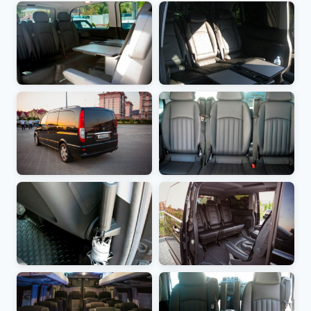
Консультации
Если у вас есть вопросы по размещению
объявления на сайте, звоните
89384543540
или посетите
компанию
Сочи и Цены.
Вы недавно смотрели