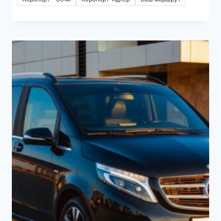
Mercedes-Benz V-Class
Показы: 3030 | Заявки: 30
Прокат микроавтобуса для трансфера или
прогулок. ...
Цена:
2000
₽