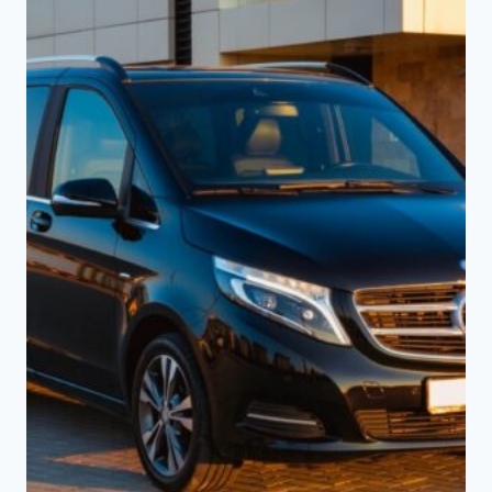
MERCEDES-BENZ V-CLASS
Показы: 2976 | Заявки: 62
Класс автомобиля Аренда микроавтобусов
...
Цена:
2000
₽
Рекомендация для посетителя