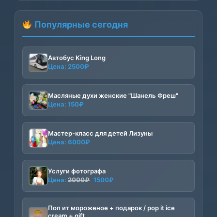
цена
цена:
составляла
1500₽.
Поп ит мороженое + подарок / pop it ice
2000₽.
cream + gift
Цена:
355
₽
Контакты
8 (918) 918-35-40
sochi@iceni.ru
Ежедневно 9:00-22:00
Россия, Краснодарский край, Сочи
Мы в соцсетях: