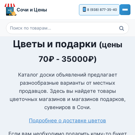
Перейти
Сочи и Цены
8 (938) 877-35-40
к
содержимому
Поиск
Искать:
Цветы и подарки
(цены
70
₽
-
35000
₽
)
Каталог доски объявлений предлагает
разнообразные варианты от местных
продавцов. Здесь вы найдете товары
цветочных магазинов и магазинов подарков,
сувениров в Сочи.
Подробнее о доставке цветов
Если вам необходимо подарить кому-то букет