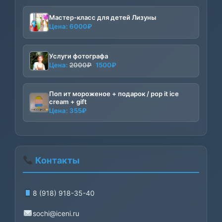
Мастер-класс для детей Лизуны
Цена:
6000
₽
Услуги фотографа
Первоначальная
Текущая
Цена:
2000
₽
1500
₽
цена
цена:
составляла
1500₽.
Поп ит мороженое + подарок / pop it ice
2000₽.
cream + gift
Цена:
355
₽
Контакты
8 (918) 918-35-40
sochi@iceni.ru