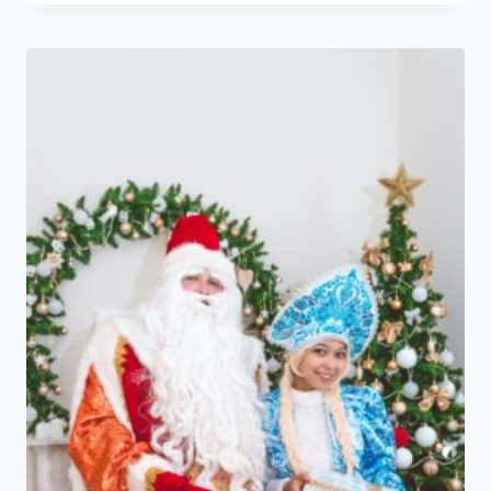
240₽
–
1400₽