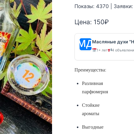
Показы: 4370 | Заявки:
Цена:
150
₽
Масляные духи "
1+ лет
4 объявлен
Преимущества:
Разливная
парфюмерия
Стойкие
ароматы
Выгодные