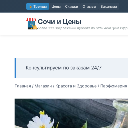
Перейти
Тренды
Цены
Скидки
Отзывы
Вакансии
к
содержимому
Сочи и Цены
Более 300 Предложений Курорта по Отличной Цене Ряд
Консультируем по заказам 24/7
Главная
/
Магазин
/
Красота и Здоровье
/
Парфюмерия