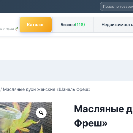
Искать:
Каталог
Бизнес
(118)
Недвижимост
ом с Вами
/
Масляные духи женские «Шанель Фреш»
Масляные д
Zoom
Фреш»