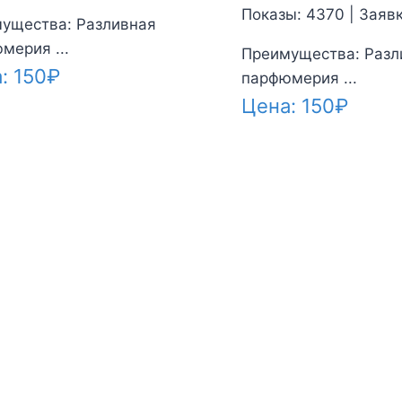
Показы: 4370 | Заявк
ущества: Разливная
мерия ...
Преимущества: Разл
а:
150
₽
парфюмерия ...
Цена:
150
₽