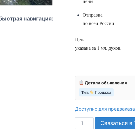
цены
Отправка
быстрая навигация:
по
в
сей России
Цена
указана за 1 мл. духов.
Детали объявления
Тип:
Продажа
Доступно для предзаказа
Количество
Связаться в 
товара