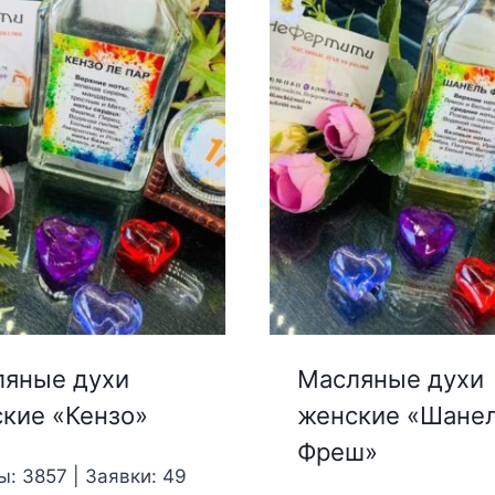
яные духи
Масляные духи
кие «Кензо»
женские «Шане
Фреш»
ы: 3857 | Заявки: 49