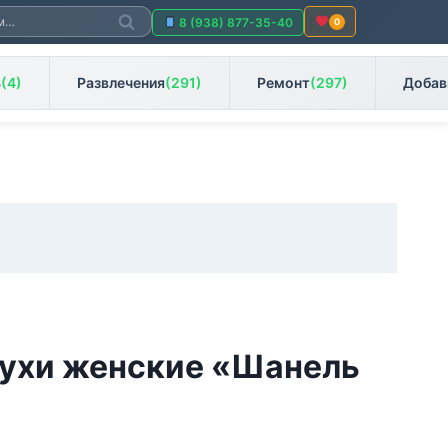
Поиск
8 (938) 877-35-40
0
ь
(4)
Развлечения
(291)
Ремонт
(297)
Добав
ухи женские «Шанель