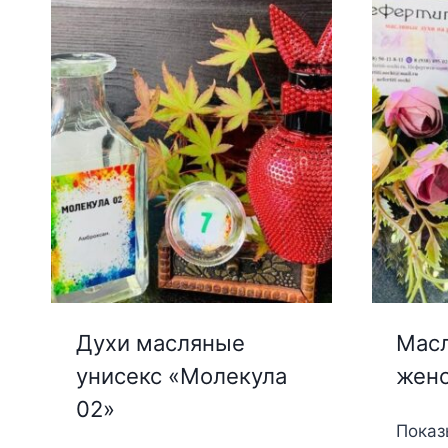
Духи масляные
Масл
унисекс «Молекула
женс
02»
Показ