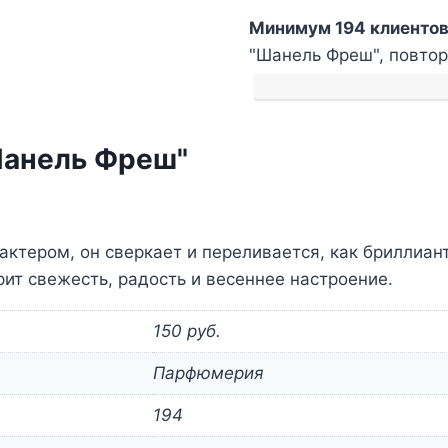
Масляные
Минимум 194 клиентов
духи
"Шанель Фреш", повторн
женские
"Шанель
Фреш"
Шанель Фреш"
тером, он сверкает и переливается, как бриллиант
ит свежесть, радость и весеннее настроение.
150 руб.
Парфюмерия
194