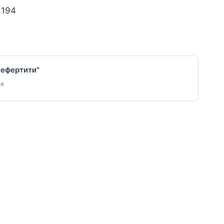
 194
Нефертити"
ия