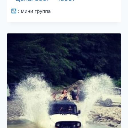
цен:
:
мини группа
600₽
–
1300₽