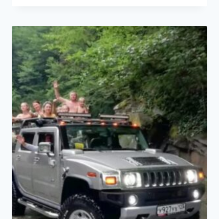
600₽
–
1500₽