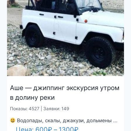
Аше — джиппинг экскурсия утром
в долину реки
Показы: 4527 | Заявки: 149
Водопады, скалы, джакузи, дольмены ...
Диапазон
Цена:
600
₽
–
1300
₽