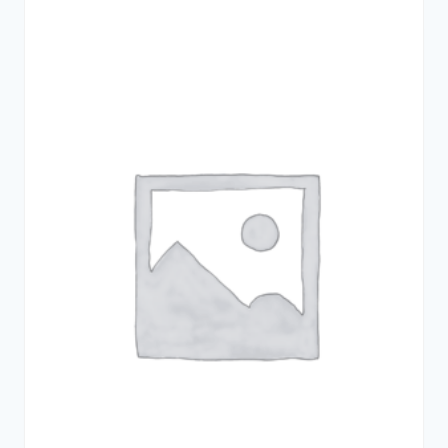
–
1700₽