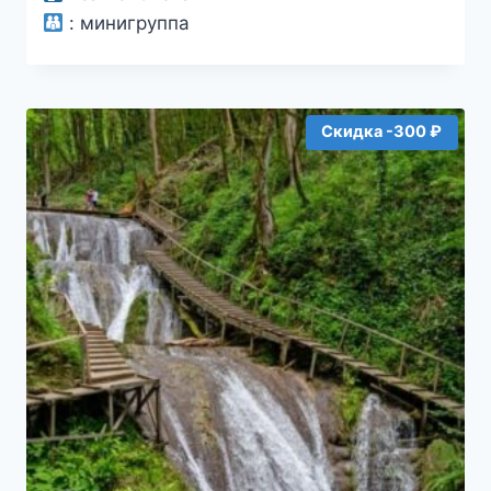
:
минигруппа
Скидка -300 ₽