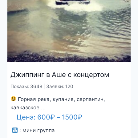
Джиппинг в Аше с концертом
Показы: 3648 | Заявки: 120
Горная река, купание, серпантин,
кавказское ...
Диапазон
Цена:
600
₽
–
1500
₽
цен:
:
мини группа