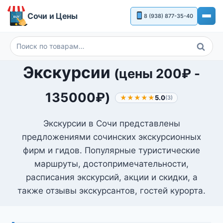
Перейти
Сочи и Цены
8 (938) 877-35-40
к
содержимому
Поиск
Искать:
Экскурсии
(цены
200
₽
-
135000
₽
)
★★★★★
5.0
(3)
Экскурсии в Сочи представлены
предложениями сочинских экскурсионных
фирм и гидов. Популярные туристические
маршруты, достопримечательности,
расписания экскурсий, акции и скидки, а
также отзывы экскурсантов, гостей курорта.