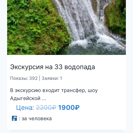
Экскурсия на 33 водопада
Показы: 392 | Заявки: 1
В экскурсию входит трансфер, шоу
Адыгейской ...
Первоначальная
Текущая
Цена:
2200
₽
1900
₽
цена
цена:
:
за человека
составляла
1900₽.