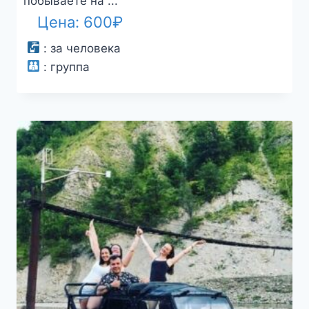
побываете на ...
Цена:
600
₽
:
за человека
:
группа