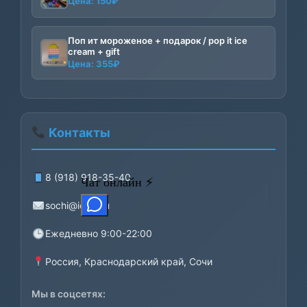
Цена:
150
₽
Поп ит мороженое + подарок / pop it ice
cream + gift
Цена:
355
₽
Контакты
8 (918) 918-35-40
sochi@iceni.ru
Ежедневно 9:00-22:00
Россия, Краснодарский край, Сочи
Мы в соцсетях: