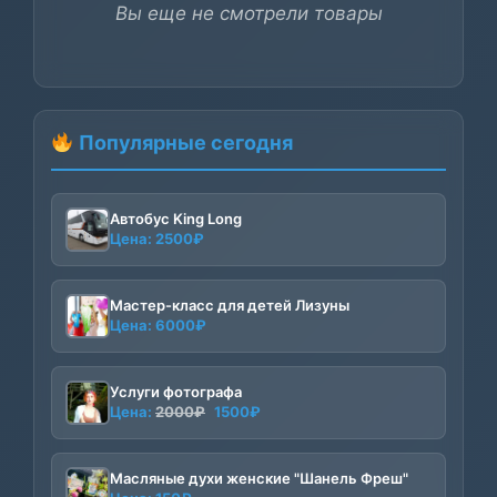
Вы еще не смотрели товары
Популярные сегодня
Автобус King Long
Цена:
2500
₽
Мастер-класс для детей Лизуны
Цена:
6000
₽
Услуги фотографа
Первоначальная
Текущая
Цена:
2000
₽
1500
₽
цена
цена:
составляла
1500₽.
2000₽.
Масляные духи женские "Шанель Фреш"