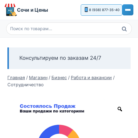
Перейти
Сочи и Цены
8 (938) 877-35-40
к
содержимому
Поиск
Искать:
Консультируем по заказам 24/7
Главная
/
Магазин
/
Бизнес
/
Работа и вакансии
/
Сотрудничество
Zoom