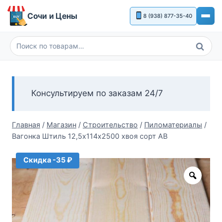
Перейти
Сочи и Цены
8 (938) 877-35-40
к
содержимому
Поиск
Искать:
Консультируем по заказам 24/7
Главная
/
Магазин
/
Строительство
/
Пиломатериалы
/
Вагонка Штиль 12,5х114х2500 хвоя сорт АВ
Скидка -35 ₽
Zoom