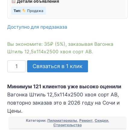
Детали объявления
Тип:
Продажа
Доступно для предзаказа
Вы экономите: 35₽ (5%), заказывая Вагонка
Штиль 12,5х114х2500 хвоя сорт АВ.
Количество
Связаться в 1 клик
товара
Вагонка
Минимум 121 клиентов уже высоко оценили
Штиль
Вагонка Штиль 12,5х114х2500 хвоя сорт АВ,
12,5х114х2500
повторно заказав это в 2026 году на Сочи и
хвоя
Цены.
сорт
АВ
Категории:
Пиломатериалы
,
Ремонт
,
Скидки
,
Строительство