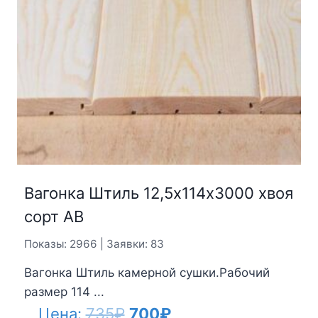
Вагонка Штиль 12,5х114х3000 хвоя
сорт АВ
Показы: 2966 | Заявки: 83
Вагонка Штиль камерной сушки.Рабочий
размер 114 ...
Первоначальная
Текущая
Цена:
735
₽
700
₽