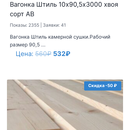
Вагонка Штиль 10х90,5х3000 хвоя
сорт АВ
Показы: 2355 | Заявки: 41
Вагонка Штиль камерной сушки.Рабочий
размер 90,5 ...
Первоначальная
Текущая
Цена:
560
₽
532
₽
цена
цена:
составляла
532₽.
560₽.
Скидка -50 ₽