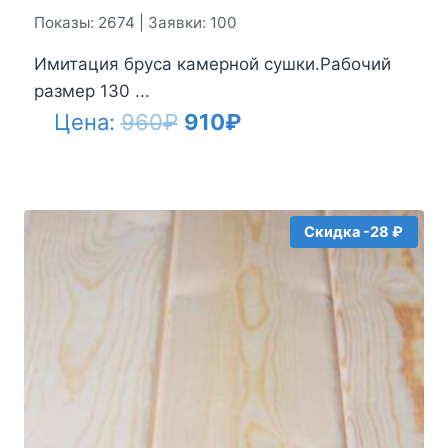
Показы: 2674 | Заявки: 100
Имитация бруса камерной сушки.Рабочий
размер 130 ...
Первоначальная
Текущая
Цена:
960
₽
910
₽
цена
цена:
составляла
910₽.
960₽.
Скидка -28 ₽