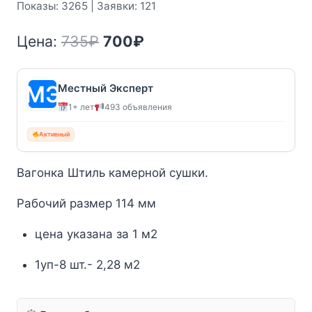
Показы: 3265 | Заявки: 121
Первоначальная
Текущая
Цена:
735
₽
700
₽
цена
цена:
составляла
700₽.
Местный Эксперт
1+ лет
493 объявления
735₽.
Активный
Вагонка Штиль камерной сушки.
Рабочий размер 114 мм
цена указана за 1 м2
1уп-8 шт.- 2,28 м2