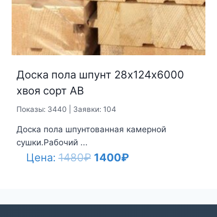
Доска пола шпунт 28х124х6000
хвоя сорт АВ
Показы: 3440 | Заявки: 104
Доска пола шпунтованная камерной
сушки.Рабочий ...
Первоначальная
Текущая
Цена:
1480
₽
1400
₽
цена
цена:
составляла
1400₽.
1480₽.