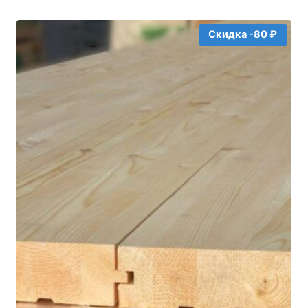
составляла
57₽.
60₽.
Скидка -80 ₽