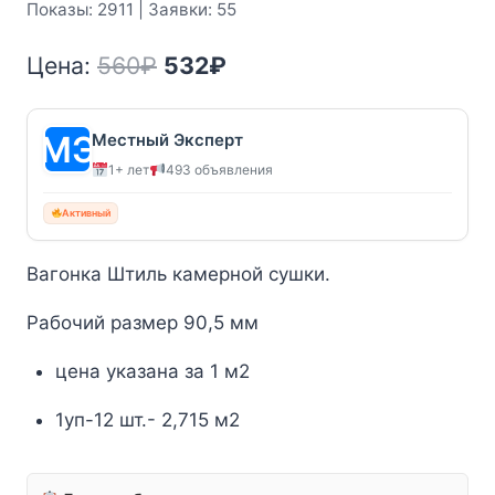
Показы: 2911 | Заявки: 55
Первоначальная
Текущая
Цена:
560
₽
532
₽
цена
цена:
составляла
532₽.
Местный Эксперт
1+ лет
493 объявления
560₽.
Активный
Вагонка Штиль камерной сушки.
Рабочий размер 90,5 мм
цена указана за 1 м2
1уп-12 шт.- 2,715 м2