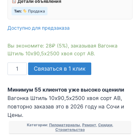
Детали объявления
Тип:
Продажа
Доступно для предзаказа
Вы экономите: 28₽ (5%), заказывая Вагонка
Штиль 10х90,5х2500 хвоя сорт АВ.
Количество
Связаться в 1 клик
товара
Вагонка
Минимум 55 клиентов уже высоко оценили
Штиль
Вагонка Штиль 10х90,5х2500 хвоя сорт АВ,
10х90,5х2500
повторно заказав это в 2026 году на Сочи и
хвоя
Цены.
сорт
АВ
Категории:
Пиломатериалы
,
Ремонт
,
Скидки
,
Строительство