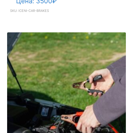
Цена:
3500
₽
SKU: ICENI-CAR-BRAKES