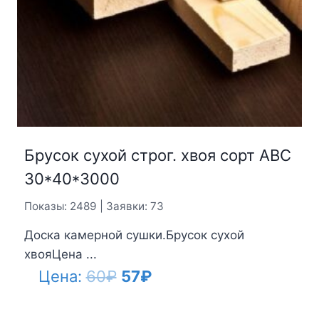
Брусок сухой строг. хвоя сорт АВС
30*40*3000
Показы: 2489 | Заявки: 73
Доска камерной сушки.Брусок сухой
хвояЦена ...
Первоначальная
Текущая
Цена:
60
₽
57
₽
цена
цена: