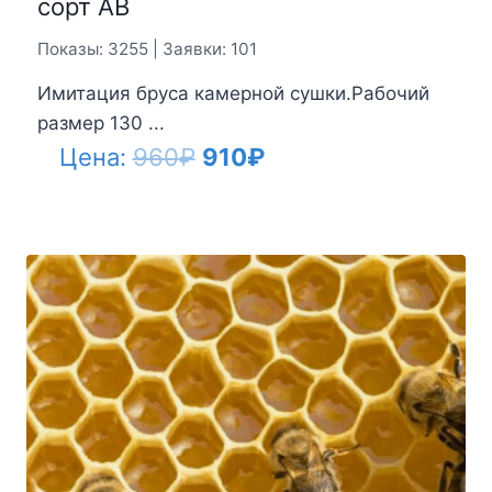
сорт АВ
Показы: 3255 | Заявки: 101
Имитация бруса камерной сушки.Рабочий
размер 130 ...
Первоначальная
Текущая
Цена:
960
₽
910
₽
цена
цена:
составляла
910₽.
960₽.