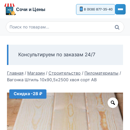
Перейти
Сочи и Цены
8 (938) 877-35-40
к
содержимому
Поиск
Искать:
Консультируем по заказам 24/7
Главная
/
Магазин
/
Строительство
/
Пиломатериалы
/
Вагонка Штиль 10х90,5х2500 хвоя сорт АВ
Скидка -28 ₽
Zoom