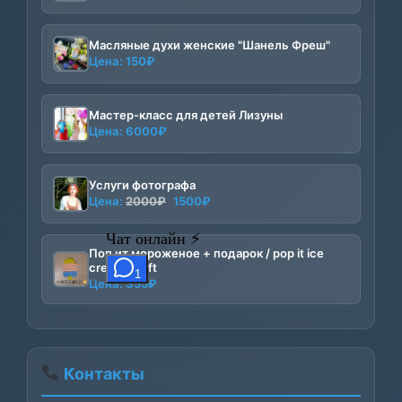
Масляные духи женские "Шанель Фреш"
Цена:
150
₽
Мастер-класс для детей Лизуны
Цена:
6000
₽
Услуги фотографа
Первоначальная
Текущая
Цена:
2000
₽
1500
₽
цена
цена:
составляла
1500₽.
Поп ит мороженое + подарок / pop it ice
2000₽.
cream + gift
Цена:
355
₽
Контакты