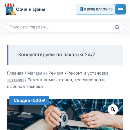
Перейти
Сочи и Цены
8 (938) 877-35-40
к
содержимому
Поиск
Искать:
Консультируем по заказам 24/7
Главная
/
Магазин
/
Ремонт
/
Ремонт и установка
техники
/
Ремонт компьютеров, телевизоров и
офисной техники
Скидка -500 ₽
Zoom