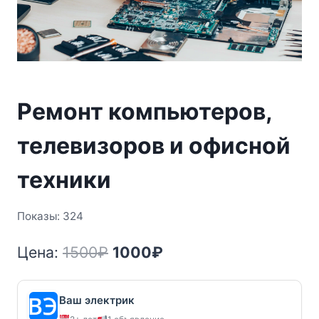
Ремонт компьютеров,
телевизоров и офисной
техники
Показы: 324
Первоначальная
Текущая
Цена:
1500
₽
1000
₽
цена
цена:
составляла
1000₽.
Ваш электрик