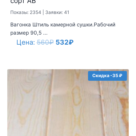
сорт АВ
Показы: 2354 | Заявки: 41
Вагонка Штиль камерной сушки.Рабочий
размер 90,5 ...
Первоначальная
Текущая
Цена:
560
₽
532
₽
цена
цена:
составляла
532₽.
560₽.
Скидка -35 ₽