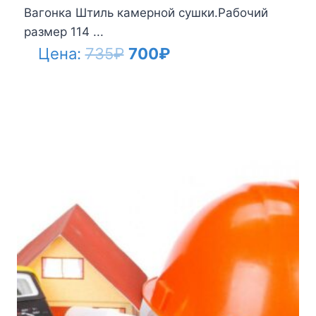
Вагонка Штиль камерной сушки.Рабочий
размер 114 ...
Первоначальная
Текущая
Цена:
735
₽
700
₽
цена
цена:
составляла
700₽.
735₽.