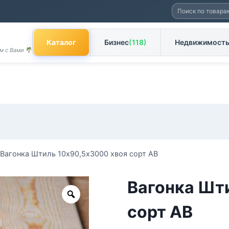
Искать:
Каталог
Бизнес
(118)
Недвижимост
ом с Вами
Вагонка Штиль 10х90,5х3000 хвоя сорт АВ
Вагонка Шт
Zoom
сорт АВ