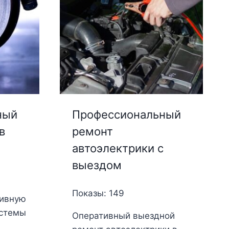
ный
Профессиональный
в
ремонт
автоэлектрики с
выездом
Показы: 149
тивную
истемы
Оперативный выездной