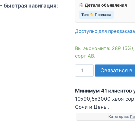
- быстрая навигация:
Детали объявления
Тип:
Продажа
Доступно для предзаказа
Вы экономите: 28₽ (5%)
сорт АВ.
Количество
Связаться в 
товара
Вагонка
Минимум 41 клиентов 
Штиль
10х90,5х3000 хвоя сорт
10х90,5х3000
Сочи и Цены.
хвоя
сорт
Категории:
Пи
АВ