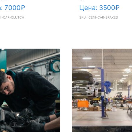
а:
7000
₽
Цена:
3500
₽
NI-CAR-CLUTCH
SKU: ICENI-CAR-BRAKES