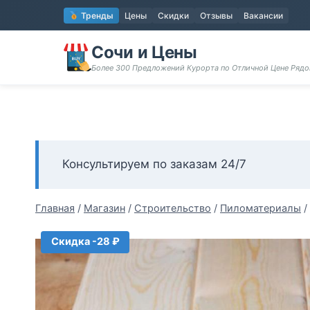
Перейти
Тренды
Цены
Скидки
Отзывы
Вакансии
к
содержимому
Сочи и Цены
Более 300 Предложений Курорта по Отличной Цене Ряд
Консультируем по заказам 24/7
Главная
/
Магазин
/
Строительство
/
Пиломатериалы
/
Скидка -28 ₽