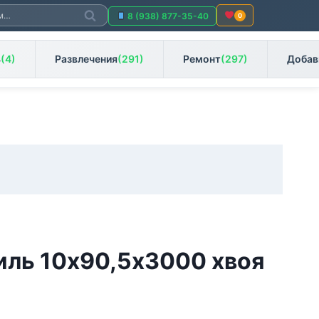
Поиск
8 (938) 877-35-40
0
ь
(4)
Развлечения
(291)
Ремонт
(297)
Добав
иль 10х90,5х3000 хвоя