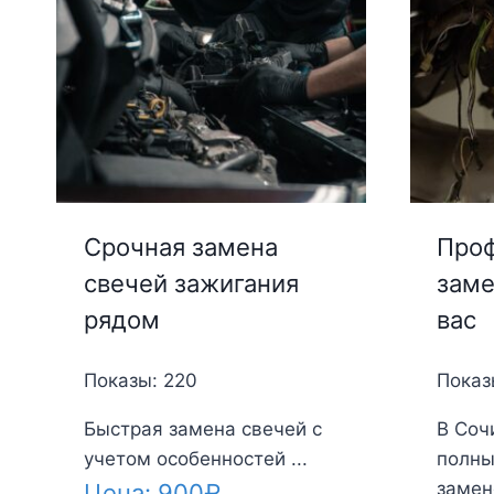
Срочная замена
Проф
свечей зажигания
заме
рядом
вас
Показы: 220
Показ
Быстрая замена свечей с
В Соч
учетом особенностей ...
полны
замене
Цена:
900
₽