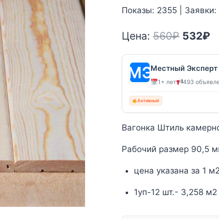
Показы: 2355 | Заявки:
Первон
Т
Цена:
560
₽
532
₽
цена
ц
состав
5
Местный Эксперт
1+ лет
493 объявл
560₽.
Активный
Вагонка Штиль камерно
Рабочий размер 90,5 
цена указана за 1 м
1уп-12 шт.- 3,258 м2