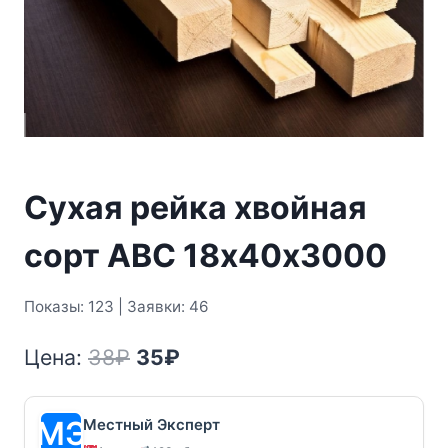
Сухая рейка хвойная
сорт АВС 18х40х3000
Показы: 123 | Заявки: 46
Первоначальная
Текущая
Цена:
38
₽
35
₽
цена
цена:
составляла
35₽.
Местный Эксперт