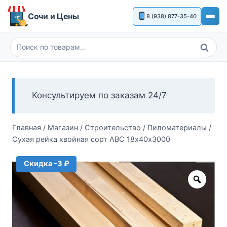
Перейти
Сочи и Цены
8 (938) 877-35-40
к
содержимому
Поиск
Искать:
Консультируем по заказам 24/7
Главная
/
Магазин
/
Строительство
/
Пиломатериалы
/
Сухая рейка хвойная сорт АВС 18х40х3000
Скидка -3 ₽
Zoom