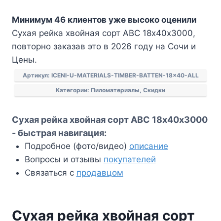
Сухая
Минимум 46 клиентов уже высоко оценили
рейка
Сухая рейка хвойная сорт АВС 18х40х3000,
хвойная
повторно заказав это в 2026 году на Сочи и
сорт
Цены.
АВС
18х40х3000
Артикул:
ICENI-U-MATERIALS-TIMBER-BATTEN-18x40-ALL
Категории:
Пиломатериалы
,
Скидки
Сухая рейка хвойная сорт АВС 18х40х3000
- быстрая навигация:
Подробное (фото/видео)
описание
Вопросы и отзывы
покупателей
Связаться с
продавцом
Сухая рейка хвойная сорт