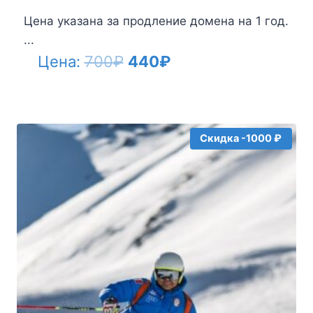
Цена указана за продление домена на 1 год.
...
Первоначальная
Текущая
Цена:
700
₽
440
₽
цена
цена:
составляла
440₽.
700₽.
Скидка -1000 ₽