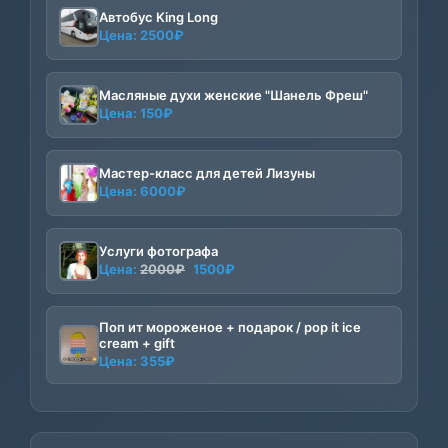
Автобус King Long
Цена:
2500
₽
Масляные духи женские "Шанель Фреш"
Цена:
150
₽
Мастер-класс для детей Лизуны
Цена:
6000
₽
Услуги фотографа
Первоначальная
Текущая
Цена:
2000
₽
1500
₽
цена
цена:
составляла
1500₽.
Поп ит мороженое + подарок / pop it ice
2000₽.
cream + gift
Цена:
355
₽