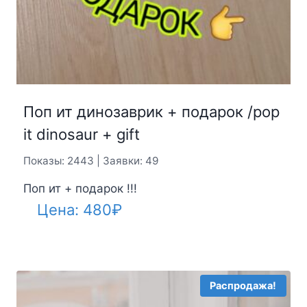
Поп ит динозаврик + подарок /pop
it dinosaur + gift
Показы: 2443 | Заявки: 49
Поп ит + подарок !!!
Цена:
480
₽
Распродажа!