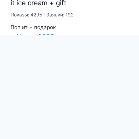
it ice cream + gift
Показы: 4295 | Заявки: 192
Поп ит + подарок
Цена:
355
₽
Вы недавно смотрели
Вы еще не смотрели товары