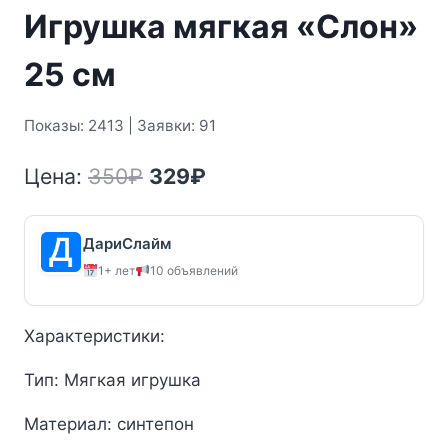
Игрушка мягкая «Слон»
25 см
Показы: 2413 | Заявки: 91
Первоначальная
Текущая
Цена:
350
₽
329
₽
цена
цена:
составляла
329₽.
ДариСлайм
1+ лет
10 объявлений
350₽.
Характеристики:
Тип: Мягкая игрушка
Материал: синтепон