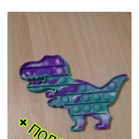
составляла
230₽.
299₽.