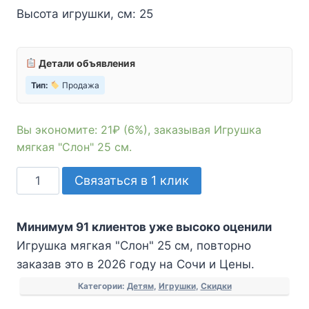
Высота игрушки, см: 25
Детали объявления
Тип:
Продажа
Вы экономите: 21₽ (6%), заказывая Игрушка
мягкая "Слон" 25 см.
Количество
Связаться в 1 клик
товара
Игрушка
Минимум 91 клиентов уже высоко оценили
мягкая
Игрушка мягкая "Слон" 25 см, повторно
"Слон"
заказав это в 2026 году на Сочи и Цены.
25
см
Категории:
Детям
,
Игрушки
,
Скидки