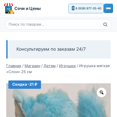
Перейти
Сочи и Цены
8 (938) 877-35-40
к
содержимому
Поиск
Искать:
Консультируем по заказам 24/7
Главная
/
Магазин
/
Детям
/
Игрушки
/
Игрушка мягкая
«Слон» 25 см
Скидка -21 ₽
Zoom