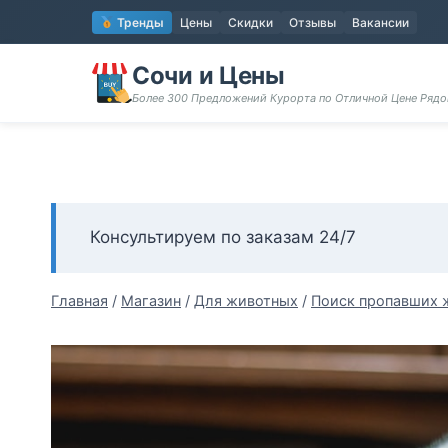
Перейти
Тренды
Цены
Скидки
Отзывы
Вакансии
к
содержимому
Сочи и Цены
Более 300 Предложений Курорта по Отличной Цене Ряд
Консультируем по заказам 24/7
Главная
/
Магазин
/
Для животных
/
Поиск пропавших 