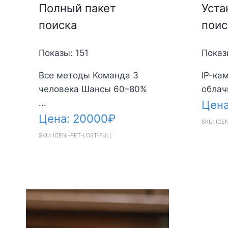
Полный пакет
Уста
поиска
поис
Показы: 151
Показ
Все методы Команда 3
IP-кам
человека Шансы 60–80%
облач
...
Цен
Цена:
20000
₽
SKU: ICE
SKU: ICENI-PET-LOST-FULL