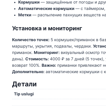
Кормушки
— защищённые от погоды и друг
Автоматические кормушки
— с таймером, 
Метки
— распыление пахнущих веществ на
Установка и мониторинг
Количество точек:
5 кормушек/приманок в баз
маршруты, укрытия, подвалы, чердаки.
Устан
приманок.
Мониторинг:
визуальный осмотр точ
день).
Стоимость:
4000 ₽ за 7 дней (5 точек)
возврат 100%.
Важно:
приманки привлекают не
Дополнительно:
автоматические кормушки с к
Детали
Tip uslugi