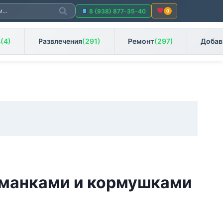
Поиск
8 (938) 877-35-40
0
ь
(4)
Развлечения
(291)
Ремонт
(297)
Добав
иманками и кормушками