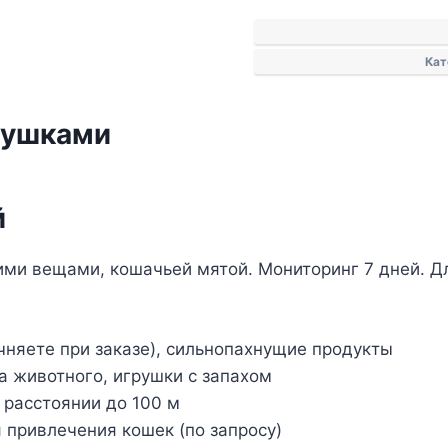
Поиск
с
Кат
приманками
и
кормушками
мушками
й
ми вещами, кошачьей мятой. Мониторинг 7 дней. Дл
няете при заказе), сильнопахнущие продукты
 животного, игрушки с запахом
 расстоянии до 100 м
привлечения кошек (по запросу)