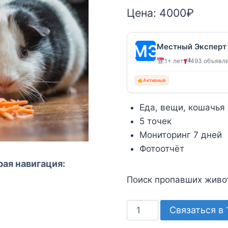
Цена:
4000
₽
Местный Эксперт
1+ лет
493 объявл
Активный
Еда, вещи, кошачья
5 точек
Мониторинг 7 дней
Фотоотчёт
ая навигация:
Поиск пропавших живот
Количество
Связаться в 
товара