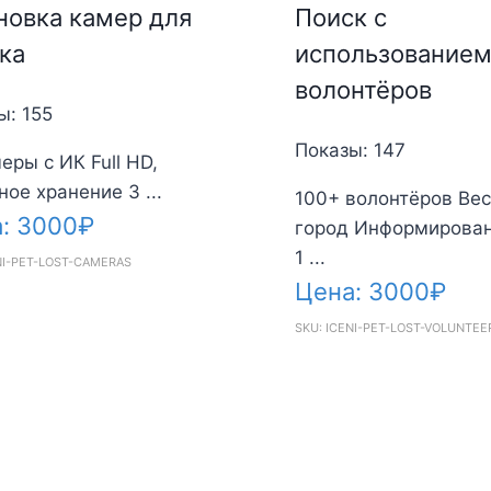
новка камер для
Поиск с
ка
использование
волонтёров
ы: 155
Показы: 147
еры с ИК Full HD,
ное хранение 3 ...
100+ волонтёров Вес
а:
3000
₽
город Информирован
1 ...
NI-PET-LOST-CAMERAS
Цена:
3000
₽
SKU: ICENI-PET-LOST-VOLUNTEE