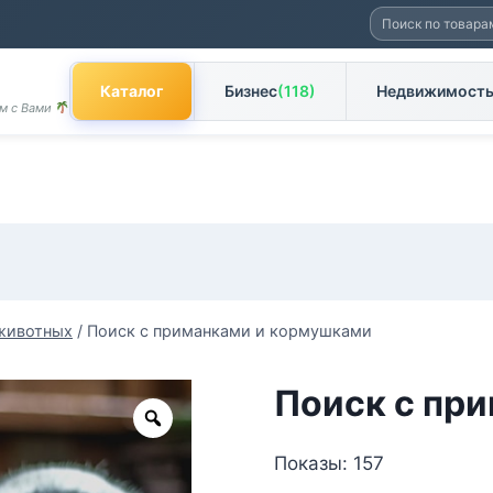
Искать:
Каталог
Бизнес
(118)
Недвижимост
ом с Вами
животных
/
Поиск с приманками и кормушками
Поиск с пр
Zoom
Показы: 157