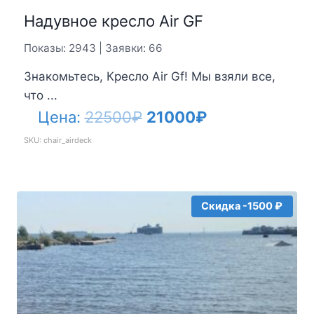
Надувное кресло Air GF
Показы: 2943 | Заявки: 66
Знакомьтесь, Кресло Air Gf! Мы взяли все,
что ...
Первоначальная
Текущая
Цена:
22500
₽
21000
₽
цена
цена:
SKU: chair_airdeck
составляла
21000₽.
22500₽.
Скидка -1500 ₽