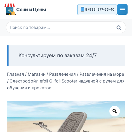
Перейти
Сочи и Цены
8 (938) 877-35-40
к
содержимому
Поиск
Искать:
Консультируем по заказам 24/7
Главная
/
Магазин
/
Развлечения
/
Развлечения на море
/
Электрофойл efoil G-foil Scooter надувной с рулем для
обучения и прокатов
Zoom