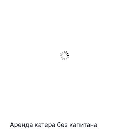
Аренда катера без капитана
Показы: 4726 | Заявки: 82
Катера в Сочи в прокат без капитана. ...
Диапазон
Цена:
2300
₽
–
3500
₽
цен:
2300₽
–
3500₽
Прокат sup досок в Адлере
Показы: 3399 | Заявки: 49
Обучение, прогулки, утренняя йога на Sup ...
Бесплатно