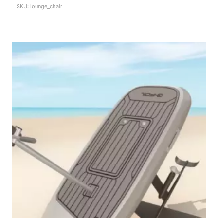
цена
цена:
SKU: lounge_chair
составляла
19000₽.
22000₽.