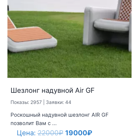
Шезлонг надувной Air GF
Показы: 2957 | Заявки: 44
Роскошный надувной шезлонг AIR GF
позволит Вам с ...
Первоначальная
Текущая
Цена:
22000
₽
19000
₽