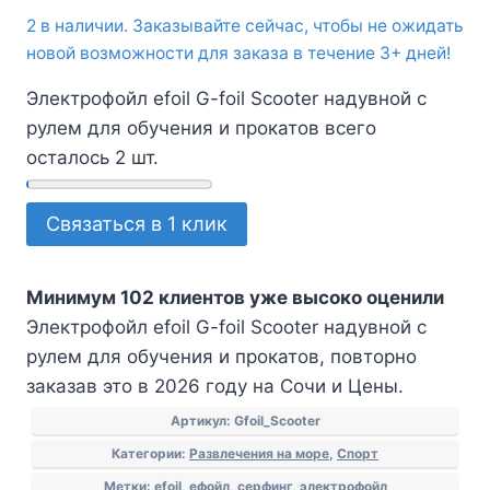
2 в наличии. Заказывайте сейчас, чтобы не ожидать
новой возможности для заказа в течение 3+ дней!
Электрофойл efoil G-foil Scooter надувной с
рулем для обучения и прокатов всего
осталось 2 шт.
Количество
Связаться в 1 клик
товара
Электрофойл
Минимум 102 клиентов уже высоко оценили
efoil
Электрофойл efoil G-foil Scooter надувной с
G-
рулем для обучения и прокатов, повторно
foil
заказав это в 2026 году на Сочи и Цены.
Scooter
надувной
Артикул:
Gfoil_Scooter
с
Категории:
Развлечения на море
,
Спорт
рулем
Метки:
efoil
,
ефойл
,
серфинг
,
электрофойл