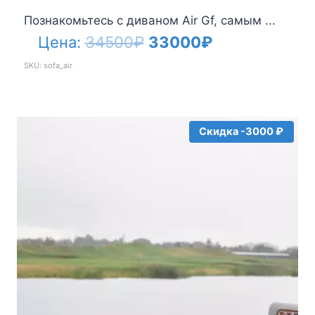
Познакомьтесь с диваном Air Gf, самым ...
Первоначальная
Текущая
Цена:
34500
₽
33000
₽
цена
цена:
SKU: sofa_air
составляла
33000₽.
34500₽.
Скидка -3000 ₽