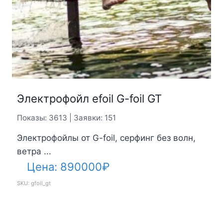
Электрофойл efoil G-foil GT
Показы: 3613 | Заявки: 151
Электрофойлы от G-foil, серфинг без волн,
ветра ...
Цена:
890000
₽
SKU: gfoil_gt