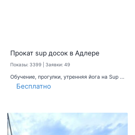
Прогулка на яхте
Показы: 4149 | Заявки: 58
Предлагаем совершить морское
путешествие на ...
Цена:
6000
₽
efoil, ефойл, серфинг,