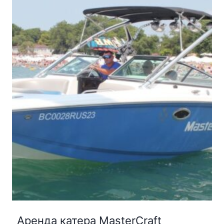
Показы: 4726 | Заявки: 82
Катера в Сочи в прокат без капитана. ...
Диапазон
Цена:
2300
₽
–
3500
₽
цен:
2300₽
–
3500₽