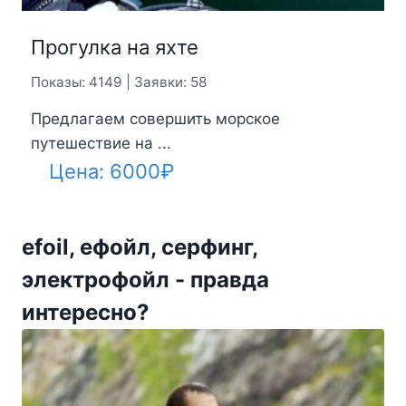
Электрофойл efoil G-foil GT
Показы: 3613 | Заявки: 151
Электрофойлы от G-foil, серфинг без волн,
ветра ...
Цена:
890000
₽
SKU: gfoil_gt
Похожие