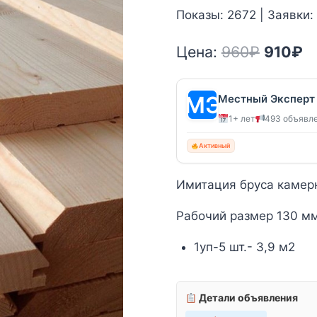
Показы: 2672 | Заявки:
Первон
Т
Цена:
960
₽
910
₽
цена
ц
состав
9
Местный Эксперт
1+ лет
493 объявл
960₽.
Активный
Имитация бруса камер
Рабочий размер 130 м
1уп-5 шт.- 3,9 м2
Детали объявления