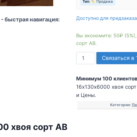
Тип:
Продажа
Доступно для предзаказа
- быстрая навигация:
Вы экономите: 50₽ (5%)
сорт АВ.
Количество
Связаться в 
товара
Имитация
Минимум 100 клиентов
бруса
16х130х6000 хвоя сорт 
16х130х6000
и Цены.
хвоя
сорт
Категории:
Пи
АВ
0 хвоя сорт АВ