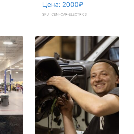
Цена:
2000
₽
SKU: ICENI-CAR-ELECTRICS