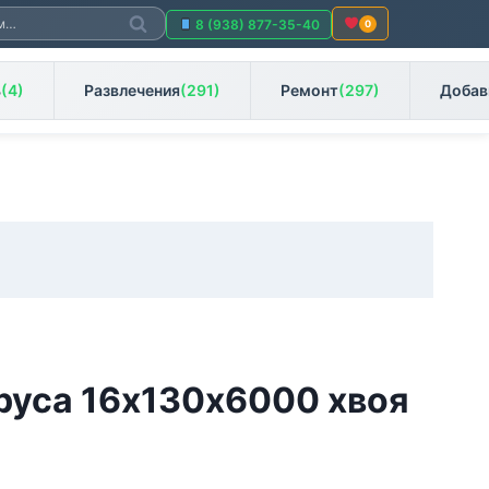
Поиск
8 (938) 877-35-40
0
ь
(4)
Развлечения
(291)
Ремонт
(297)
Добав
руса 16х130х6000 хвоя