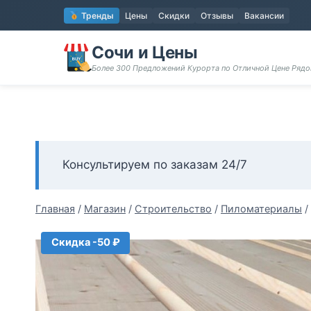
Перейти
Тренды
Цены
Скидки
Отзывы
Вакансии
к
содержимому
Сочи и Цены
Более 300 Предложений Курорта по Отличной Цене Ряд
Консультируем по заказам 24/7
Главная
/
Магазин
/
Строительство
/
Пиломатериалы
/
Скидка -50 ₽