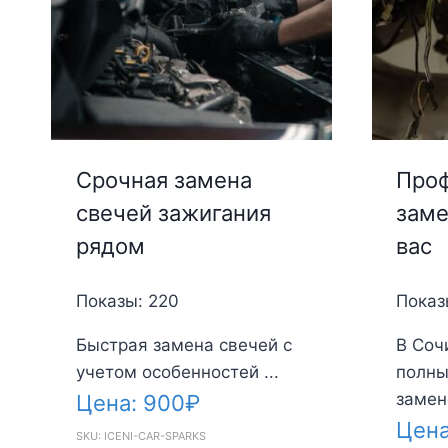
Срочная замена
Проф
свечей зажигания
заме
рядом
вас
Показы: 220
Показ
Быстрая замена свечей с
В Соч
учетом особенностей ...
полны
замене
Цена:
900
₽
Цен
SKU: ICENI-CAR-SPARKS