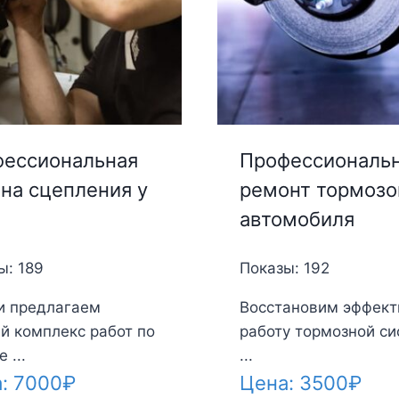
ессиональная
Профессиональ
на сцепления у
ремонт тормозо
автомобиля
ы: 189
Показы: 192
и предлагаем
Восстановим эффек
й комплекс работ по
работу тормозной с
 ...
...
а:
7000
₽
Цена:
3500
₽