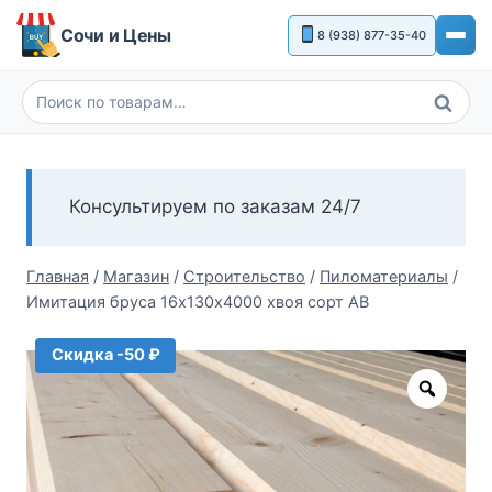
Перейти
Сочи и Цены
8 (938) 877-35-40
к
содержимому
Поиск
Искать:
Консультируем по заказам 24/7
Главная
/
Магазин
/
Строительство
/
Пиломатериалы
/
Имитация бруса 16х130х4000 хвоя сорт АВ
Скидка -50 ₽
Zoom