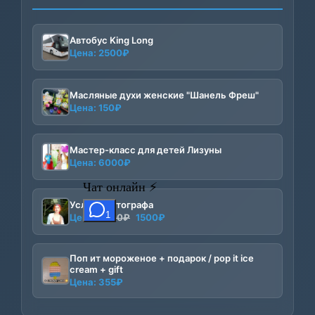
Автобус King Long
Цена:
2500
₽
Масляные духи женские "Шанель Фреш"
Цена:
150
₽
Мастер-класс для детей Лизуны
Цена:
6000
₽
Услуги фотографа
Первоначальная
Текущая
Цена:
2000
₽
1500
₽
цена
цена:
составляла
1500₽.
Поп ит мороженое + подарок / pop it ice
2000₽.
cream + gift
Цена:
355
₽