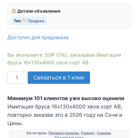
Детали объявления
Тип:
Продажа
Доступно для предзаказа
Вы экономите: 50₽ (5%), заказывая Имитация
бруса 16х130х4000 хвоя сорт АВ.
Количество
Связаться в 1 клик
товара
Имитация
Минимум 101 клиентов уже высоко оценили
бруса
Имитация бруса 16х130х4000 хвоя сорт АВ,
16х130х4000
повторно заказав это в 2026 году на Сочи и
хвоя
Цены.
сорт
АВ
Категории:
Пиломатериалы
,
Ремонт
,
Скидки
,
Строительство