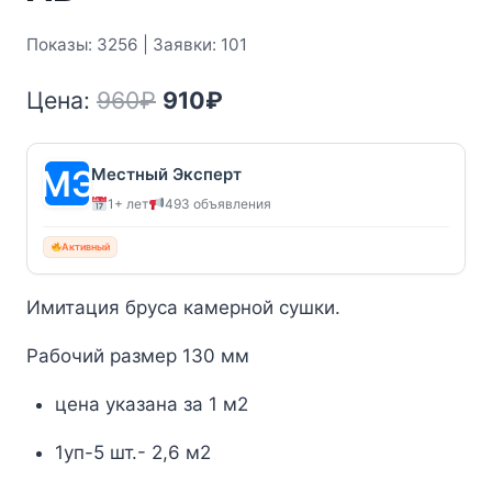
Показы: 3256 | Заявки: 101
Первоначальная
Текущая
Цена:
960
₽
910
₽
цена
цена:
составляла
910₽.
Местный Эксперт
1+ лет
493 объявления
960₽.
Активный
Имитация бруса камерной сушки.
Рабочий размер 130 мм
цена указана за 1 м2
1уп-5 шт.- 2,6 м2