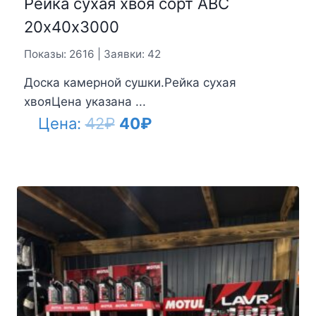
Рейка сухая хвоя сорт АВС
20х40х3000
Показы: 2616 | Заявки: 42
Доска камерной сушки.Рейка сухая
хвояЦена указана ...
Первоначальная
Текущая
Цена:
42
₽
40
₽
цена
цена:
составляла
40₽.
42₽.