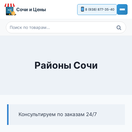
Перейти
Сочи и Цены
8 (938) 877-35-40
к
содержимому
Поиск
Искать:
Районы Сочи
Консультируем по заказам 24/7