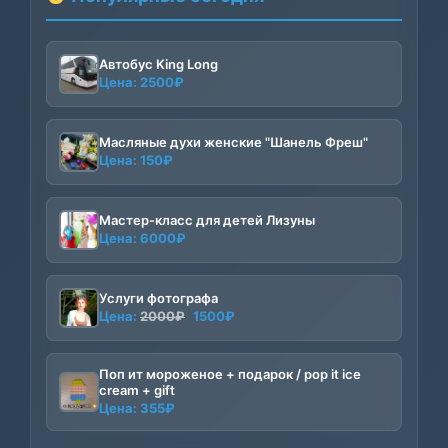
Автобус King Long
Цена:
2500
₽
Масляные духи женские "Шанель Фреш"
Цена:
150
₽
Мастер-класс для детей Лизуны
Цена:
6000
₽
Услуги фотографа
Первоначальная
Текущая
Цена:
2000
₽
1500
₽
цена
цена:
составляла
1500₽.
Поп ит мороженое + подарок / pop it ice
2000₽.
cream + gift
Цена:
355
₽