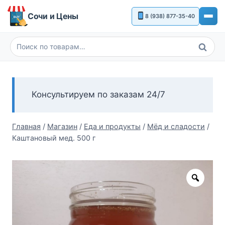
Перейти
Сочи и Цены
8 (938) 877-35-40
к
содержимому
Поиск
Искать:
Консультируем по заказам 24/7
Главная
/
Магазин
/
Еда и продукты
/
Мёд и сладости
/
Каштановый мед. 500 г
Zoom